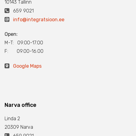
10143 Тallinn
659 9021
info@integratsioon.ee
Open:
M-T: 09.00-17.00
F: 09.00-16.00
Google Maps
Narva office
Linda 2
20309 Narva
659 9021