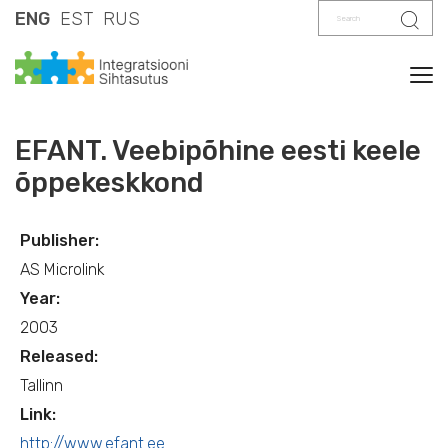
Search
Sear
ENG
EST
RUS
Tog
EFANT. Veebipõhine eesti keele
õppekeskkond
Publisher:
AS Microlink
Year:
2003
Released:
Tallinn
Link:
http://www.efant.ee