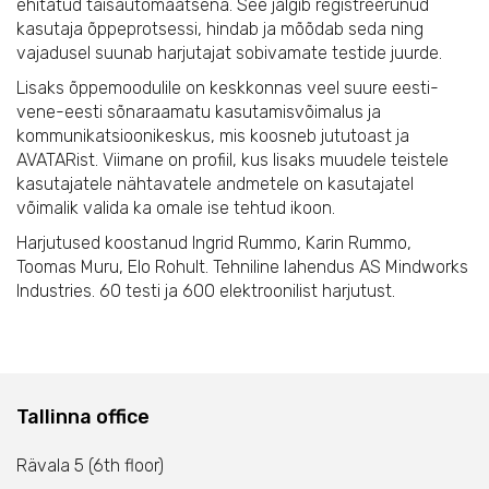
ehitatud täisautomaatsena. See jälgib registreerunud
kasutaja õppeprotsessi, hindab ja mõõdab seda ning
vajadusel suunab harjutajat sobivamate testide juurde.
Lisaks õppemoodulile on keskkonnas veel suure eesti-
vene-eesti sõnaraamatu kasutamisvõimalus ja
kommunikatsioonikeskus, mis koosneb jututoast ja
AVATARist. Viimane on profiil, kus lisaks muudele teistele
kasutajatele nähtavatele andmetele on kasutajatel
võimalik valida ka omale ise tehtud ikoon.
Harjutused koostanud Ingrid Rummo, Karin Rummo,
Toomas Muru, Elo Rohult. Tehniline lahendus AS Mindworks
Industries. 60 testi ja 600 elektroonilist harjutust.
Tallinna office
Rävala 5 (6th floor)