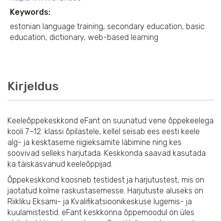
Keywords:
estonian language training, secondary education, basic
education, dictionary, web-based learning
Kirjeldus
Keeleõppekeskkond eFant on suunatud vene õppekeelega
kooli 7.–12. klassi õpilastele, kellel seisab ees eesti keele
alg- ja kesktaseme riigieksamite läbimine ning kes
soovivad selleks harjutada. Keskkonda saavad kasutada
ka täiskasvanud keeleõppijad.
Õppekeskkond koosneb testidest ja harjutustest, mis on
jaotatud kolme raskustasemesse. Harjutuste aluseks on
Riikliku Eksami- ja Kvalifikatsioonikeskuse lugemis- ja
kuulamistestid. eFant keskkonna õppemoodul on üles