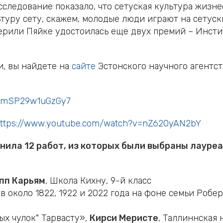
ледование показало, что сетуская культура жизнес
туру сету, скажем, молодые люди играют на сетуск
Мерили Пяйке удостоилась еще двух премий – Инсти
и, вы найдете на
сайте
Эстонского научного агентст
bmSP
29
w
1
uGzGy
7
ttps
://
www
.
youtube
.
com
/
watch
?
v
=
nZ
620
yAN
2
bY
енила 12 работ, из которых были выбраны лауре
пп Карьям
, Школа Кихну, 9-й класс
около 1822, 1922 и 2022 года на фоне семьи Робер
ых чулок" Тарвасту»,
Кирси Меристе
, Таллиннская 