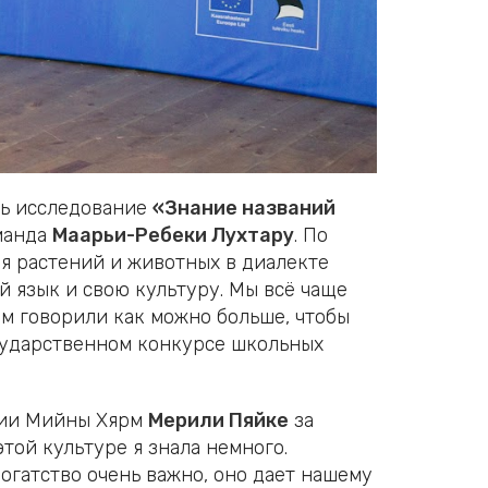
сь исследование
«Знание названий
манда
Маарьи-Ребеки Лухтару
. По
ия растений и животных в диалекте
й язык и свою культуру. Мы всё чаще
ем говорили как можно больше, чтобы
государственном конкурсе школьных
азии Мийны Хярм
Мерили Пяйке
за
 этой культуре я знала немного.
богатство очень важно, оно дает нашему