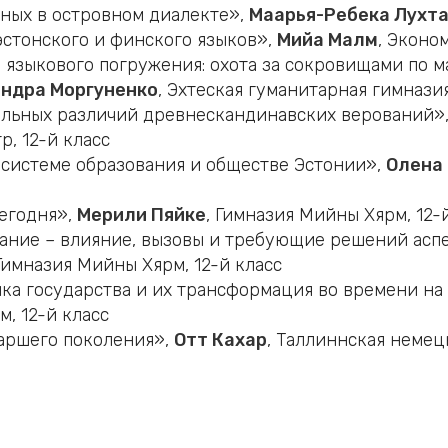
ных в островном диалекте»,
Маарья-Ребека Лухт
эстонского и финского языков»,
Мийа Малм
, Эконо
языкового погружения: охота за сокровищами по ма
ндра Моргуненко
, Эхтеская гуманитарная гимназия
льных различий древнескандинавских верований»
, 12-й класс
системе образования и обществе Эстонии»,
Олена
егодня»,
Мерили Пяйке
, Гимназия Мийны Хярм, 12-
ание – влияние, вызовы и требующие решений асп
 Гимназия Мийны Хярм, 12-й класс
ка государства и их трансформация во времени на
м, 12-й класс
аршего поколения»,
Отт Кахар
, Таллиннская немецк