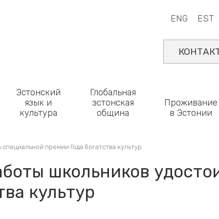
ENG
EST
КОНТАК
Эстонский
Глобальная
язык и
эстонская
Проживание
культура
община
в Эстонии
 специальной премии Года богатства культур
работы школьников удосто
тва культур