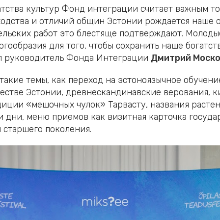
атства культур Фонд интеграции считает важным то
ходства и отличий общин Эстонии рождается наше 
тельских работ это блестяще подтверждают. Молоды
ообразия для того, чтобы сохранить наше богатств
ал руководитель Фонда Интеграции
Дмитрий Моск
 такие темы, как переход на эстоноязычное обучен
естве Эстонии, древнескандинавские верования, к
адиции «мешочных чулок» Тарвасту, названия расте
и дни, меню приемов как визитная карточка госуда
 старшего поколения.