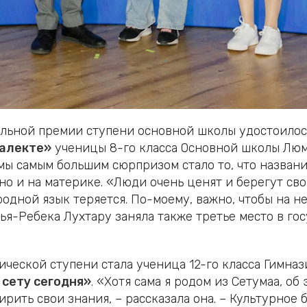
иальной премии ступени основной школы удостоило
иалекте»
ученицы 8-го класса Основной школы Лю
емы самым большим сюрпризом стало то, что назван
 но и на материке. «Люди очень ценят и берегут сво
родной язык теряется. По-моему, важно, чтобы на н
арья-Ребека Лухтару заняла также третье место в 
ческой ступени стала ученица 12-го класса Гимн
сету сегодня»
. «Хотя сама я родом из Сетумаа, об
рить свои знания, – рассказала она. – Культурное 