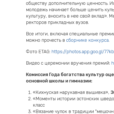
обществу дополнительную ценность. Исс
молодежь начинает больше ценить куль
культуру, вносить в нее свой вклад». 
ректоров прикладных вузов.
Все итоги, включая специальные преми
можно прочесть в
сборнике конкурса
.
Фото
ETAG
:
https
://
photos
.
app
.
goo
.
gl
/77
k
Видео с церемонии вручения премий:
h
Комиссия Года богатства культур оц
основной школы и гимназии:
«Кихнуская нарукавная вышивка»,
Э
«Моменты истории эстонских шведов 
класс
«Вязание чулок в традиции "мешочн