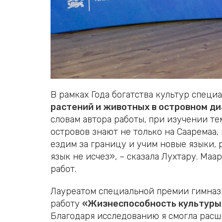
В рамках Года богатства культур спец
растений и животных в островном д
словам автора работы, при изучении т
островов знают не только на Сааремаа,
ездим за границу и учим новые языки, 
язык не исчез», – сказала Лухтару. Ма
работ.
Лауреатом специальной премии гимнази
работу
«Жизнеспособность культуры 
Благодаря исследованию я смогла расши