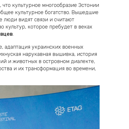
, что культурное многообразие Эстонии
общее культурное богатство. Вышедшие
е люди видят связи и считают
о культур, которое пребудет в веках
овцев
.
ие, адаптация украинских военных
ихнуская нарукавная вышивка, история
ний и животных в островном диалекте,
рства и их трансформация во времени,