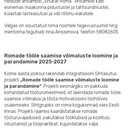
neidude ansambel „Shukar Roma“. Ansambel käib
esinemas maakonna pidustustel ja tähtsündmustel,
külastab lasteasutusi ja viib rõõmu eakatele.
Valgas on sisustatud roma noortele tegevusruumid ning
mentorina tegutseb Irina Anissimova, telefon 58082605.
Romade tööle saamise võimaluste loomine ja
parandamine 2025-2027
Kolme aasta jooksul rakendab Integratsiooni Sihtasutus
projekti
„Romade tööle saamise võimaluste loomine
ja parandamine“
. Projekti eesmärgiks on pakkuda
kohandatud tööturumeetmeid, et laiendada romade tööle
saamise võimalusi ja tõsta motivatsiooni tööhõives
osalemiseks. Sihtgrupiks on roma kogukonnad viies Eesti
linnas. Projekti raames kaardistatakse romade
tööturuvajadused, pakutakse tööklubisid ja koolitusi,
nõustamist ja tööpraktikat, kujundatakse välja