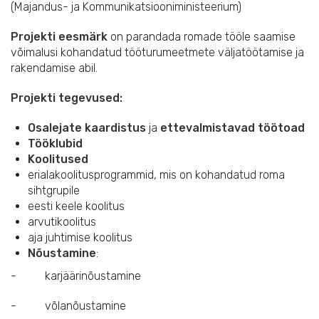
(Majandus- ja Kommunikatsiooniministeerium)
Projekti eesmärk
on parandada romade tööle saamise
võimalusi kohandatud tööturumeetmete väljatöötamise ja
rakendamise abil.
Projekti tegevused:
Osalejate kaardistus
ja
ettevalmistavad töötoad
Tööklubid
Koolitused
erialakoolitusprogrammid, mis on kohandatud roma
sihtgrupile
eesti keele koolitus
arvutikoolitus
aja juhtimise koolitus
Nõustamine
:
- karjäärinõustamine
- võlanõustamine