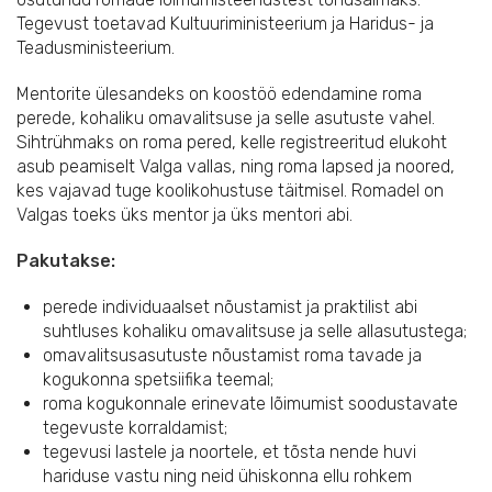
Tegevust toetavad Kultuuriministeerium ja Haridus- ja
Teadusministeerium.
Mentorite ülesandeks on koostöö edendamine roma
perede, kohaliku omavalitsuse ja selle asutuste vahel.
Sihtrühmaks on roma pered, kelle registreeritud elukoht
asub peamiselt Valga vallas, ning roma lapsed ja noored,
kes vajavad tuge koolikohustuse täitmisel. Romadel on
Valgas toeks üks mentor ja üks mentori abi.
Pakutakse:
perede individuaalset nõustamist ja praktilist abi
suhtluses kohaliku omavalitsuse ja selle allasutustega;
omavalitsusasutuste nõustamist roma tavade ja
kogukonna spetsiifika teemal;
roma kogukonnale erinevate lõimumist soodustavate
tegevuste korraldamist;
tegevusi lastele ja noortele, et tõsta nende huvi
hariduse vastu ning neid ühiskonna ellu rohkem