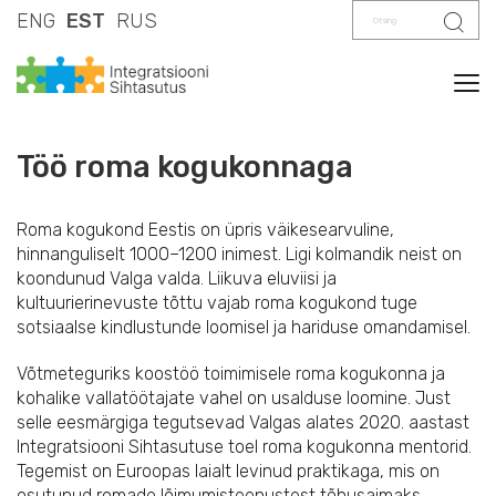
Otsing
Otsi
ENG
EST
RUS
Tog
Töö roma kogukonnaga
Roma kogukond Eestis on üpris väikesearvuline,
hinnanguliselt 1000–1200 inimest. Ligi kolmandik neist on
koondunud Valga valda. Liikuva eluviisi ja
kultuurierinevuste tõttu vajab roma kogukond tuge
sotsiaalse kindlustunde loomisel ja hariduse omandamisel.
Võtmeteguriks koostöö toimimisele roma kogukonna ja
kohalike vallatöötajate vahel on usalduse loomine. Just
selle eesmärgiga tegutsevad Valgas alates 2020. aastast
Integratsiooni Sihtasutuse toel roma kogukonna mentorid.
Tegemist on Euroopas laialt levinud praktikaga, mis on
osutunud romade lõimumisteenustest tõhusaimaks.