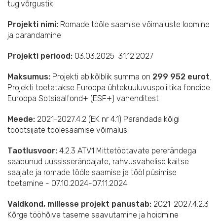
tugivõrgustik.
Projekti nimi:
Romade tööle saamise võimaluste loomine
ja parandamine
Projekti periood:
03.03.2025-31.12.2027
Maksumus:
Projekti abikõlblik summa on
299 952 eurot
.
Projekti toetatakse Euroopa ühtekuuluvuspoliitika fondide
Euroopa Sotsiaalfond+ (ESF+) vahenditest
Meede:
2021-2027.4.2 (EK nr 4.1) Parandada kõigi
tööotsijate töölesaamise võimalusi
Taotlusvoor:
4.2.3 ATV1 Mittetöötavate pererändega
saabunud uussisserändajate, rahvusvahelise kaitse
saajate ja romade tööle saamise ja tööl püsimise
toetamine - 07.10.2024-07.11.2024
Valdkond, millesse projekt panustab:
2021-2027.4.2.3
Kõrge tööhõive taseme saavutamine ja hoidmine