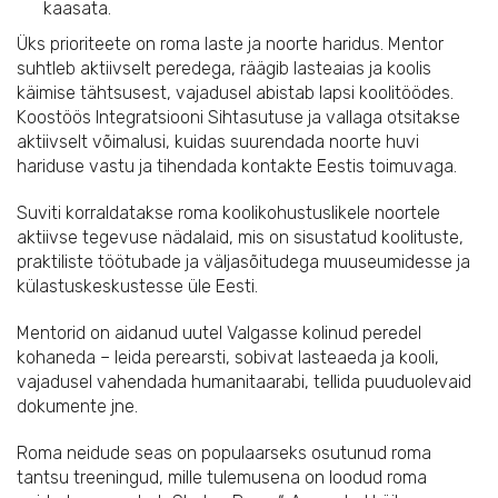
kaasata.
Üks prioriteete on roma laste ja noorte haridus. Mentor
suhtleb aktiivselt peredega, räägib lasteaias ja koolis
käimise tähtsusest, vajadusel abistab lapsi koolitöödes.
Koostöös Integratsiooni Sihtasutuse ja vallaga otsitakse
aktiivselt võimalusi, kuidas suurendada noorte huvi
hariduse vastu ja tihendada kontakte Eestis toimuvaga.
Suviti korraldatakse roma koolikohustuslikele noortele
aktiivse tegevuse nädalaid, mis on sisustatud koolituste,
praktiliste töötubade ja väljasõitudega muuseumidesse ja
külastuskeskustesse üle Eesti.
Mentorid on aidanud uutel Valgasse kolinud peredel
kohaneda – leida perearsti, sobivat lasteaeda ja kooli,
vajadusel vahendada humanitaarabi, tellida puuduolevaid
dokumente jne.
Roma neidude seas on populaarseks osutunud roma
tantsu treeningud, mille tulemusena on loodud roma