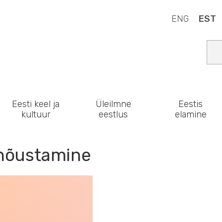
ENG
EST
Eesti keel ja
Üleilmne
Eestis
kultuur
eestlus
elamine
 nõustamine