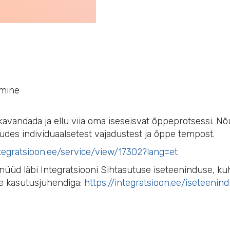
amine
kavandada ja ellu viia oma iseseisvat õppeprotsessi. Nõ
udes individuaalsetest vajadustest ja õppe tempost.
ntegratsioon.ee/service/view/17302?lang=et
üd läbi Integratsiooni Sihtasutuse iseteeninduse, kuhu
se kasutusjuhendiga:
https://integratsioon.ee/iseteenin