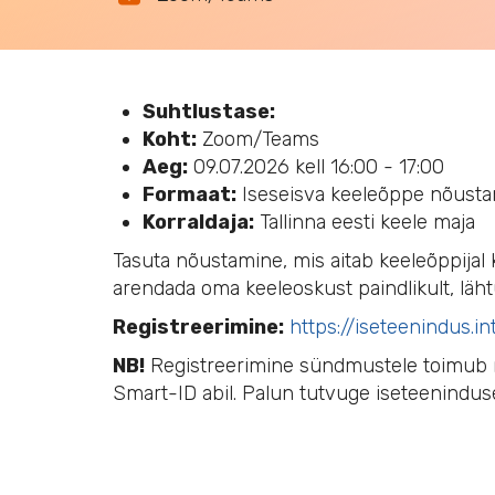
Suhtlustase:
Koht:
Zoom/Teams
Aeg:
09.07.2026 kell 16:00 - 17:00
Formaat:
Iseseisva keeleõppe nõust
Korraldaja:
Tallinna eesti keele maja
Tasuta nõustamine, mis aitab keeleõppijal 
arendada oma keeleoskust paindlikult, läht
Registreerimine:
https://iseteenindus.i
NB!
Registreerimine sündmustele toimub nü
Smart-ID abil. Palun tutvuge iseteenindu