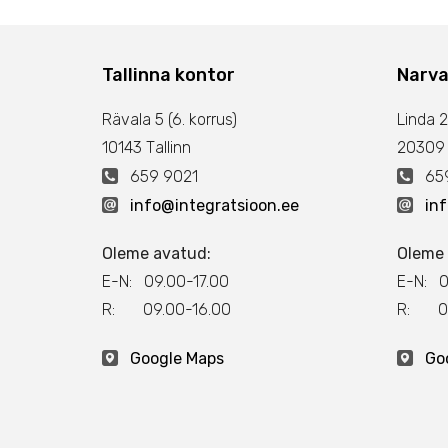
Tallinna kontor
Narva
Rävala 5 (6. korrus)
Linda 2
10143 Тallinn
20309
659 9021
659
info@integratsioon.ee
in
Oleme avatud:
Oleme 
E-N: 09.00-17.00
E-N: 0
R: 09.00-16.00
R: 09
Google Maps
Go