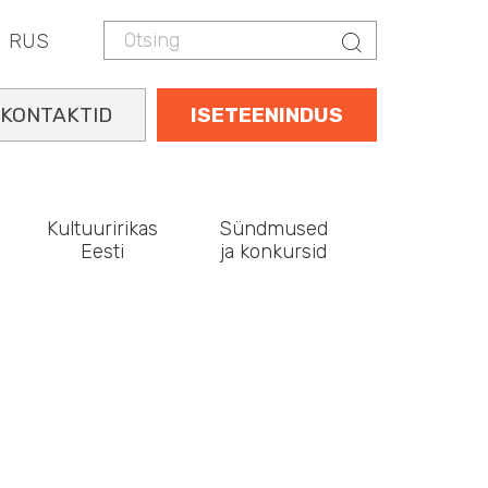
Otsing
Otsing
RUS
KONTAKTID
ISETEENINDUS
Kultuuririkas
Sündmused
Eesti
ja konkursid