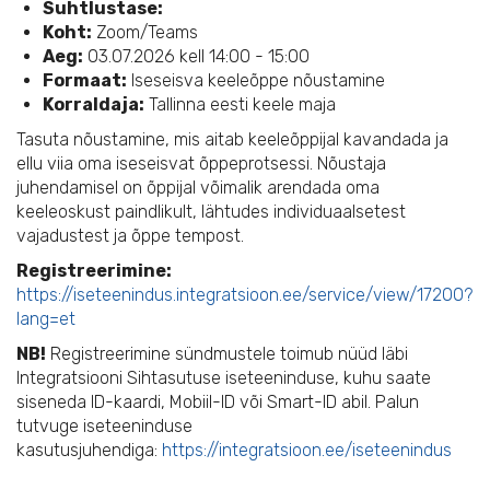
Suhtlustase:
Koht:
Zoom/Teams
Aeg:
03.07.2026 kell 14:00 - 15:00
Formaat:
Iseseisva keeleõppe nõustamine
Korraldaja:
Tallinna eesti keele maja
Tasuta nõustamine, mis aitab keeleõppijal kavandada ja
ellu viia oma iseseisvat õppeprotsessi. Nõustaja
juhendamisel on õppijal võimalik arendada oma
keeleoskust paindlikult, lähtudes individuaalsetest
vajadustest ja õppe tempost.
Registreerimine:
https://iseteenindus.integratsioon.ee/service/view/17200?
lang=et
NB!
Registreerimine sündmustele toimub nüüd läbi
Integratsiooni Sihtasutuse iseteeninduse, kuhu saate
siseneda ID-kaardi, Mobiil-ID või Smart-ID abil. Palun
tutvuge iseteeninduse
kasutusjuhendiga:
https://integratsioon.ee/iseteenindus