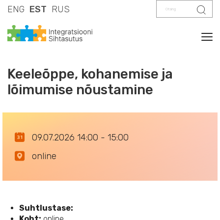
Otsing
Otsi
ENG
EST
RUS
Tog
Keeleõppe, kohanemise ja
lõimumise nõustamine
09.07.2026 14:00 - 15:00
online
Suhtlustase:
Koht:
online