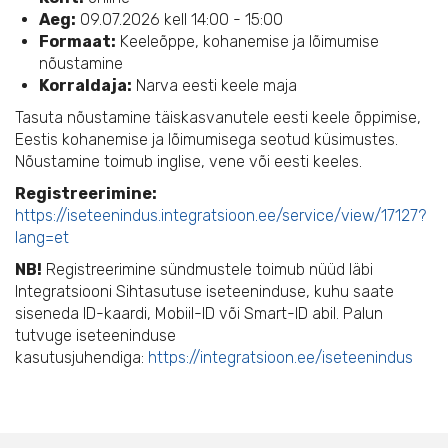
Aeg:
09.07.2026 kell 14:00 - 15:00
Formaat:
Keeleõppe, kohanemise ja lõimumise
nõustamine
Korraldaja:
Narva eesti keele maja
Tasuta nõustamine täiskasvanutele eesti keele õppimise,
Eestis kohanemise ja lõimumisega seotud küsimustes.
Nõustamine toimub inglise, vene või eesti keeles.
Registreerimine:
https://iseteenindus.integratsioon.ee/service/view/17127?
lang=et
NB!
Registreerimine sündmustele toimub nüüd läbi
Integratsiooni Sihtasutuse iseteeninduse, kuhu saate
siseneda ID-kaardi, Mobiil-ID või Smart-ID abil. Palun
tutvuge iseteeninduse
kasutusjuhendiga:
https://integratsioon.ee/iseteenindus