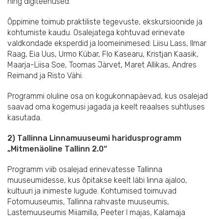
ning digiteenused.
Õppimine toimub praktiliste tegevuste, ekskursioonide ja
kohtumiste kaudu. Osalejatega kohtuvad erinevate
valdkondade eksperdid ja loomeinimesed: Liisu Lass, Ilmar
Raag, Eia Uus, Urmo Kübar, Flo Kasearu, Kristjan Kaasik,
Maarja-Liisa Soe, Toomas Järvet, Maret Allikas, Andres
Reimand ja Risto Vähi.
Programmi oluline osa on kogukonnapäevad, kus osalejad
saavad oma kogemusi jagada ja keelt reaalses suhtluses
kasutada.
2) Tallinna Linnamuuseumi haridusprogramm
„Mitmenäoline Tallinn 2.0“
Programm viib osalejad erinevatesse Tallinna
muuseumidesse, kus õpitakse keelt läbi linna ajaloo,
kultuuri ja inimeste lugude. Kohtumised toimuvad
Fotomuuseumis, Tallinna rahvaste muuseumis,
Lastemuuseumis Miiamilla, Peeter I majas, Kalamaja