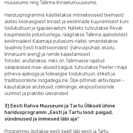
muuseumis ning Tallinna linnaelumuuseumis.
Haridusprogrammis käsitletakse mitmekesiseid teemasid
alates keskaegsest linnast ja eeslinnade kujunemisest kuni
toidukultuuri ja igapäevaeluni. Näiteks tutvutakse Revali
kaupmeeste pidustustega, räägitakse Tallinna ajaloolistest
eeslinnadest Kalamaja puitasumi näitel, omandatakse
teadmisi Eesti traditsioonidest (rahvuspühad, eluolu,
linnaruumi areng) ja nende kajastamisest
fotodel, arutletakse, miks on Tallinnasse rajatud
salapärased maa-alused käigud, tutvutakse Peeter I maja
põneva ajalooga ja tolleaegse toidukultuuri, etiketi ja
traditsiooniliste roogadega jne. Õpe põhineb aktiivõppel –
kasutatakse arutelusid, rollimänge, ekspositsioonide
uurimist ja praktilisi ülesandeid.
3) Eesti Rahva Muuseumi ja Tartu Ülikooli ühine
haridusprogramm „Eesti ja Tartu lood: paigad,
sündmused ja inimesed läbi aja“
Programmis õpitakse eesti keelt läbi eesti ja Tartu