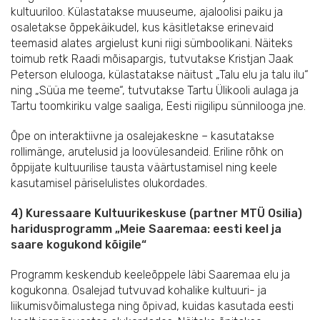
kultuuriloo. Külastatakse muuseume, ajaloolisi paiku ja
osaletakse õppekäikudel, kus käsitletakse erinevaid
teemasid alates argielust kuni riigi sümboolikani. Näiteks
toimub retk Raadi mõisapargis, tutvutakse Kristjan Jaak
Peterson elulooga, külastatakse näitust „Talu elu ja talu ilu“
ning „Süüa me teeme“, tutvutakse
Tartu Ülikooli aulaga ja
Tartu toomkiriku valge saaliga, Eesti riigilipu sünnilooga jne.
Õpe on interaktiivne ja osalejakeskne – kasutatakse
rollimänge, arutelusid ja loovülesandeid. Eriline rõhk on
õppijate kultuurilise tausta väärtustamisel ning keele
kasutamisel päriselulistes olukordades.
4) Kuressaare Kultuurikeskuse (partner MTÜ Osilia)
haridusprogramm „Meie Saaremaa: eesti keel ja
saare kogukond kõigile“
Programm keskendub keeleõppele läbi Saaremaa elu ja
kogukonna. Osalejad tutvuvad kohalike kultuuri- ja
liikumisvõimalustega ning õpivad, kuidas kasutada eesti