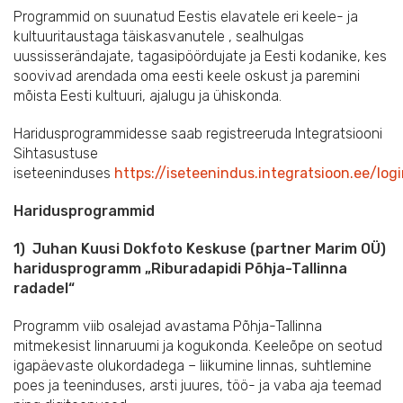
Programmid on suunatud Eestis elavatele eri keele- ja
kultuuritaustaga täiskasvanutele , sealhulgas
uussisserändajate, tagasipöördujate ja Eesti kodanike, kes
soovivad arendada oma eesti keele oskust ja paremini
mõista Eesti kultuuri, ajalugu ja ühiskonda.
Haridusprogrammidesse saab registreeruda Integratsiooni
Sihtasustuse
iseteeninduses
https://iseteenindus.integratsioon.ee/log
Haridusprogrammid
1) Juhan Kuusi Dokfoto Keskuse (partner Marim OÜ)
haridusprogramm „Riburadapidi Põhja-Tallinna
radadel“
Programm viib osalejad avastama Põhja-Tallinna
mitmekesist linnaruumi ja kogukonda. Keeleõpe on seotud
igapäevaste olukordadega – liikumine linnas, suhtlemine
poes ja teeninduses, arsti juures, töö- ja vaba aja teemad