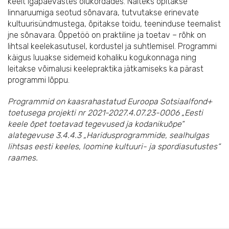
keelt igapäevastes olukordades. Näiteks õpitakse
linnaruumiga seotud sõnavara, tutvutakse erinevate
kultuurisündmustega, õpitakse toidu, teeninduse teemalist
jne sõnavara. Õppetöö on praktiline ja toetav – rõhk on
lihtsal keelekasutusel, kordustel ja suhtlemisel. Programmi
käigus luuakse sidemeid kohaliku kogukonnaga ning
leitakse võimalusi keelepraktika jätkamiseks ka pärast
programmi lõppu.
Programmid on kaasrahastatud Euroopa Sotsiaalfond+
toetusega projekti nr 2021-2027.4.07.23-0006 „Eesti
keele õpet toetavad tegevused ja kodanikuõpe“
alategevuse 3.4.4.3 „Haridusprogrammide, sealhulgas
lihtsas eesti keeles, loomine kultuuri- ja spordiasutustes“
raames.