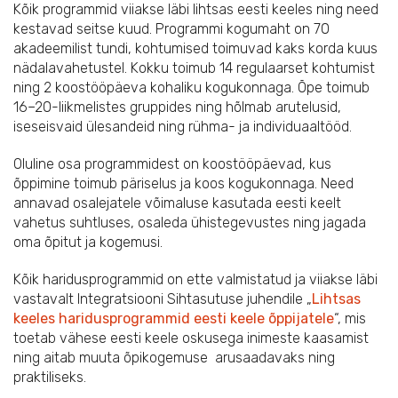
Kõik programmid viiakse läbi lihtsas eesti keeles ning need
kestavad seitse kuud. Programmi kogumaht on 70
akadeemilist tundi, kohtumised toimuvad kaks korda kuus
nädalavahetustel. Kokku toimub 14 regulaarset kohtumist
ning 2 koostööpäeva kohaliku kogukonnaga. Õpe toimub
16–20-liikmelistes gruppides ning hõlmab arutelusid,
iseseisvaid ülesandeid ning rühma- ja individuaaltööd.
Oluline osa programmidest on koostööpäevad, kus
õppimine toimub päriselus ja koos kogukonnaga. Need
annavad osalejatele võimaluse kasutada eesti keelt
vahetus suhtluses, osaleda ühistegevustes ning jagada
oma õpitut ja kogemusi.
Kõik haridusprogrammid on ette valmistatud ja viiakse läbi
vastavalt Integratsiooni Sihtasutuse juhendile „
Lihtsas
keeles haridusprogrammid eesti keele õppijatele
“, mis
toetab vähese eesti keele oskusega inimeste kaasamist
ning aitab muuta õpikogemuse arusaadavaks ning
praktiliseks.