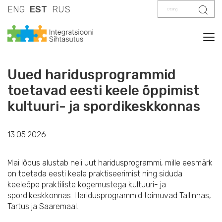
Otsing
Otsi
ENG
EST
RUS
Tog
Uued haridusprogrammid
toetavad eesti keele õppimist
kultuuri- ja spordikeskkonnas
13.05.2026
Mai lõpus alustab neli uut haridusprogrammi, mille eesmärk
on toetada eesti keele praktiseerimist ning siduda
keeleõpe praktiliste kogemustega kultuuri- ja
spordikeskkonnas. Haridusprogrammid toimuvad Tallinnas,
Tartus ja Saaremaal.